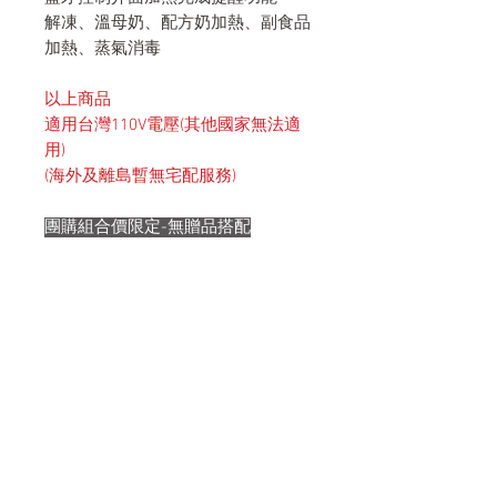
解凍、溫母奶、配方奶加熱、副食品
加熱、蒸氣消毒
以上商品
適用台灣110V電壓(其他國家無法適
用)
(海外及離島暫無宅配服務)
團購組合價限定-無贈品搭配
HOME
​babybrezza台灣官網
​BABE台灣官網
Abut