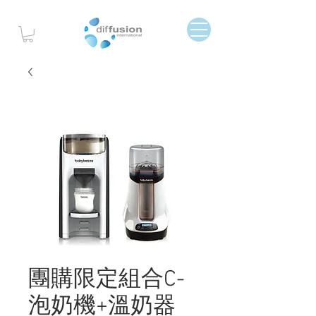
團購限定組合C-
泡奶機+溫奶器