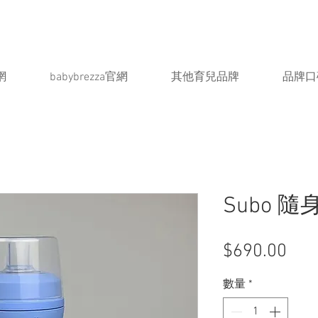
網
babybrezza官網
其他育兒品牌
品牌口
Subo 隨身
價
$690.00
格
數量
*