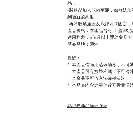
品，
-將飲品加入瓶內至滿，如無法加
到適宜的高度，
-再將吸嘴座蓋及底部氣閥固定，
產品規格：本產品含有-上蓋/吸嘴
適用對象：6個月以上嬰幼兒及大
產品產地：澳洲
提醒：
1. 本產品僅適用蒸氣消毒，不可
2. 本產品可存放於冷藏，不可冷
3. 本產品不可放入洗碗機清洗
4. 本產品內含之零件皆可拆開清
點我看商品詳細介紹