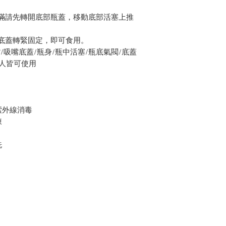
滿請先轉開底部瓶蓋，移動底部活塞上推
底蓋轉緊固定，即可食用。
/吸嘴底蓋/瓶身/瓶中活塞/瓶底氣閥/底蓋
人皆可使用
紫外線消毒
凍
洗