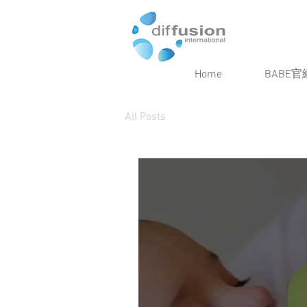
Home
BABE官
All Posts