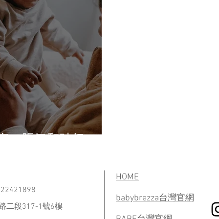
痛、脹氣和吐奶
HOME
2421898
​babybrezza台灣官網
二段317-1號6樓