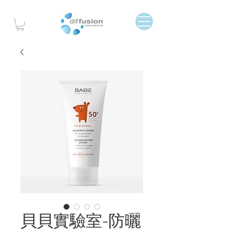
貝貝實驗室-防曬