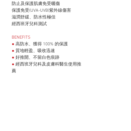
防止及保護肌膚免受曬傷
保護免受(UVA-UVB)紫外線傷害
滋潤舒緩、防水性極佳
經西班牙兒科測試
BENEFITS
●
高防水、獲得 100% 的保護
●
質地輕盈、吸收迅速
●
好推開、不留白色痕跡
●
經西班牙兒科及皮膚科醫生使用推
薦
HOME
​babybrezza台灣官網