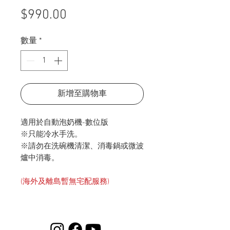
價
$990.00
格
數量
*
新增至購物車
適用於自動泡奶機-數位版
※只能冷水手洗。
※請勿在洗碗機清潔、消毒鍋或微波
爐中消毒。
(海外及離島暫無宅配服務)