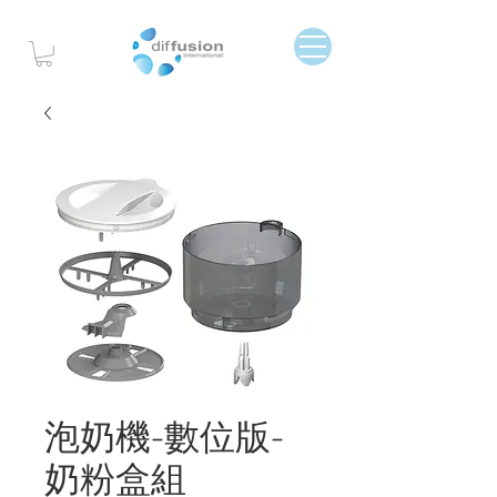
泡奶機-數位版-
奶粉盒組