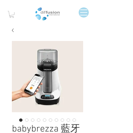
babybrezza 藍牙