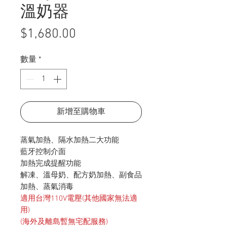
溫奶器
價
$1,680.00
格
數量
*
新增至購物車
蒸氣加熱、隔水加熱二大功能
藍牙控制介面
加熱完成提醒功能
解凍、溫母奶、配方奶加熱、副食品
加熱、蒸氣消毒
適用台灣110V電壓(其他國家無法適
用)
(海外及離島暫無宅配服務)