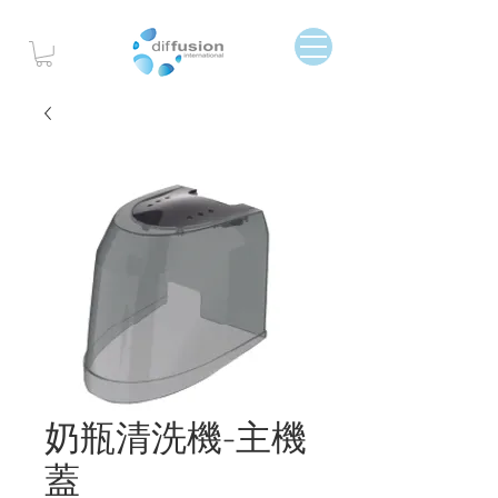
奶瓶清洗機-主機
蓋